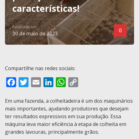
características!
Publicado em
0
30 de maio de 2023
Compartilhe nas redes sociais:
F
T
E
Li
W
C
ac
w
m
n
h
o
e
itt
ai
k
at
p
Em uma fazenda, a colheitadeira é um dos maquinários
mais importantes, ajudando produtores que desejam
b
er
l
e
s
y
ter resultados expressivos em sua produção. Essa
o
dI
A
Li
máquina leva maior eficiência à etapa de colheita em
o
n
p
n
grandes lavouras, principalmente grãos.